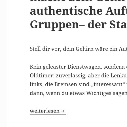
authentische Auft
Gruppen– der Sta
Stell dir vor, dein Gehirn wäre ein Au
Kein geleaster Dienstwagen, sondern
Oldtimer: zuverlässig, aber die Lenku
links, die Bremsen sind „interessant
dann, wenn du etwas Wichtiges sagen 
Uwe Hampel von hmp-coaching macht de
weiterlesen