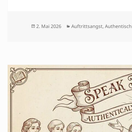
Veröffentlicht
Kategorien
2. Mai 2026
Auftrittsangst
,
Authentisch
am