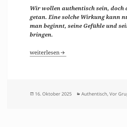
Wir wollen authentisch sein, doch da
getan. Eine solche Wirkung kann n
man beginnt, seine Gefühle und se
bringen.
Authentisch vor Gruppen frei reden
weiterlesen
Veröffentlicht
Kategorien
16. Oktober 2025
Authentisch
,
Vor Gr
am