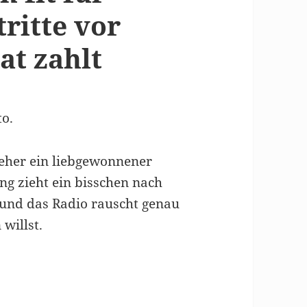
ritte vor
at zahlt
to.
 eher ein liebgewonnener
ng zieht ein bisschen nach
“ und das Radio rauscht genau
willst.
in Gehirn fit für authentische Auftritte vor Gr