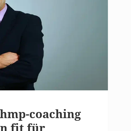
 hmp-coaching
 fit für