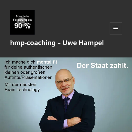
MENÜ
hmp-coaching – Uwe Hampel
UND
WIDGETS