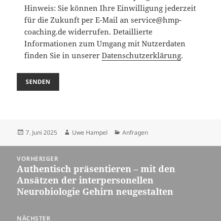
Hinweis: Sie können Ihre Einwilligung jederzeit
für die Zukunft per E-Mail an service@hmp-
coaching.de widerrufen. Detaillierte
Informationen zum Umgang mit Nutzerdaten
finden Sie in unserer
Datenschutzerklärung
.
Veröffentlicht
Autor
Kategorien
7. Juni 2025
Uwe Hampel
Anfragen
am
Beitragsnavigation
VORHERIGER
Authentisch präsentieren – mit den
Vorheriger
Ansätzen der interpersonellen
Beitrag:
Neurobiologie Gehirn neugestalten
NÄCHSTER