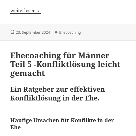
Ehecoaching für Männer Teil 6 – Bedürfnisse deiner Ehe
weiterlesen
Veröffentlicht
Kategorien
23. September 2024
Ehecoaching
am
Ehecoaching für Männer
Teil 5 -Konfliktlösung leicht
gemacht
Ein Ratgeber zur effektiven
Konfliktlösung in der Ehe.
Häufige Ursachen für Konflikte
in der
Ehe