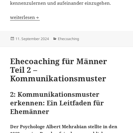
kennenzulernen und aufeinander einzugehen.
Ehecoaching für Männer Teil 3 – so denkt der Fachmann 
weiterlesen
Veröffentlicht
Kategorien
11. September 2024
Ehecoaching
am
Ehecoaching für Männer
Teil 2 –
Kommunikationsmuster
2:
Kommunikationsmuster
erkennen: Ein Leitfaden für
Ehemä
nner
Der Psychologe Albert Mehrabian stellte in den