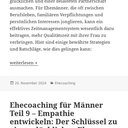
glücklichen und einer belasteten Partnerschaft
ausmachen. Für Ehemänner, die oft zwischen
Berufsleben, familiären Verpflichtungen und
persönlichen Interessen jonglieren, kann ein
effektives Zeitmanagementsystem wesentlich dazu
beitragen, mehr Qualitätszeit mit ihrer Frau zu
verbringen. Hier sind einige bewährte Strategien
und Ratschläge, wie dies gelingen kann:
Ehecoaching für Männer Teil 10 – Zeitmanagement für 
weiterlesen
Veröffentlicht
Kategorien
20. November 2024
Ehecoaching
am
Ehecoaching für Männer
Teil 9 – Empathie
entwickeln: Der Schlüssel zu