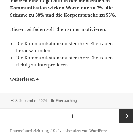
1960ern eine Regel auf: in der menschlichen
Kommunikation wirken Worte nur zu 7%, die
Stimme zu 38% und die Körpersprache zu 55%.
Dieser Leitfaden soll Ehemänner motivieren:
Die Kommunikationsmuster ihrer Ehefrauen
herauszufinden.
Die Kommunikationsmuster ihrer Ehefrauen
richtig zu interpretieren.
Ehecoaching für Männer Teil 2 – Kommunikationsmuste
weiterlesen
Veröffentlicht
Kategorien
8. September 2024
Ehecoaching
am
Seitennummerierung
SEITE
1
der
Beiträge
Nächst
Datenschutzbelehrung
Stolz präsentiert von WordPress