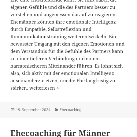
eigenen Gefühle und die des Partners besser zu
verstehen und angemessen darauf zu reagieren.
Ehemänner können ihre emotionale Intelligenz
durch Empathie, Selbstreflexion und
Kommunikationstraining weiterentwickeln. Ein
bewusster Umgang mit den eigenen Emotionen und
dem Verständnis für die Gefühle des Partners kann
zu einer tieferen Verbindung und einem
harmonischeren Miteinander führen. Es lohnt sich
also, sich aktiv mit der emotionalen Intelligenz
auseinanderzusetzen, um die Ehe langfristig zu
Ehecoaching für Männer Teil 4 – Emotionale Inte
stärken.
weiterlesen
Veröffentlicht
Kategorien
19. September 2024
Ehecoaching
am
Ehecoaching für Männer