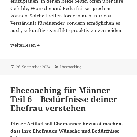
einzuplanen, in denen beide Seiten offen über ihre
Gefühle, Wünsche und Bedürfnisse sprechen
können. Solche Treffen fördern nicht nur das
Verständnis füreinander, sondern ermöglichen es
auch, zukünftige Konflikte proaktiv zu vermeiden.
Ehecoaching für Männer Teil 7 – praktische Kommunikatio
weiterlesen
Veröffentlicht
Kategorien
26. September 2024
Ehecoaching
am
Ehecoaching für Männer
Teil 6 – Bedürfnisse deiner
Ehefrau verstehen
Dieser Artikel soll Ehemänner bewusst machen,
dass ihre Ehefrauen Wünsche und Bedürfnisse