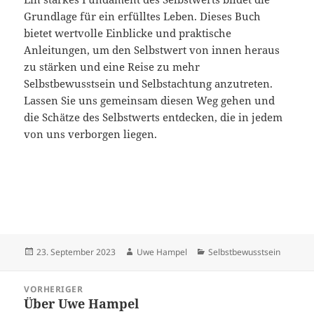
Grundlage für ein erfülltes Leben. Dieses Buch
bietet wertvolle Einblicke und praktische
Anleitungen, um den Selbstwert von innen heraus
zu stärken und eine Reise zu mehr
Selbstbewusstsein und Selbstachtung anzutreten.
Lassen Sie uns gemeinsam diesen Weg gehen und
die Schätze des Selbstwerts entdecken, die in jedem
von uns verborgen liegen.
Veröffentlicht
Autor
Kategorien
23. September 2023
Uwe Hampel
Selbstbewusstsein
am
Beitragsnavigation
VORHERIGER
Über Uwe Hampel
Vorheriger