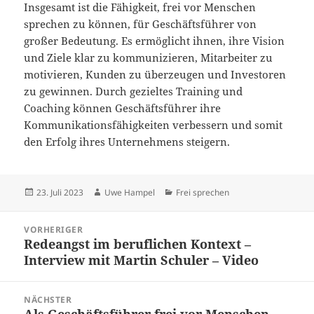
Insgesamt ist die Fähigkeit, frei vor Menschen
sprechen zu können, für Geschäftsführer von
großer Bedeutung. Es ermöglicht ihnen, ihre Vision
und Ziele klar zu kommunizieren, Mitarbeiter zu
motivieren, Kunden zu überzeugen und Investoren
zu gewinnen. Durch gezieltes Training und
Coaching können Geschäftsführer ihre
Kommunikationsfähigkeiten verbessern und somit
den Erfolg ihres Unternehmens steigern.
Veröffentlicht
Autor
Kategorien
23. Juli 2023
Uwe Hampel
Frei sprechen
am
Beitragsnavigation
VORHERIGER
Redeangst im beruflichen Kontext –
Vorheriger
Interview mit Martin Schuler – Video
Beitrag:
NÄCHSTER
Als Geschäftsführer frei vor Menschen
Nächster