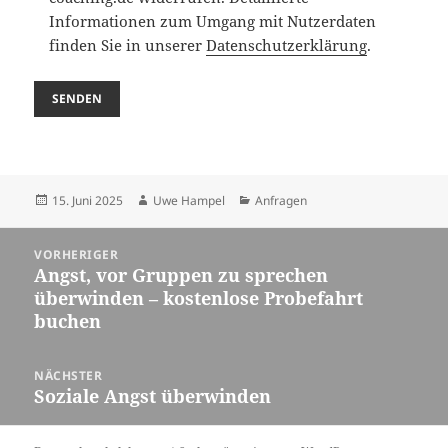
Informationen zum Umgang mit Nutzerdaten
finden Sie in unserer
Datenschutzerklärung
.
Veröffentlicht
Autor
Kategorien
15. Juni 2025
Uwe Hampel
Anfragen
am
Beitragsnavigation
VORHERIGER
Angst, vor Gruppen zu sprechen
Vorheriger
überwinden – kostenlose Probefahrt
Beitrag:
buchen
NÄCHSTER
Soziale Angst überwinden
Nächster
Beitrag: