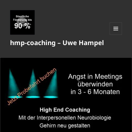
MENÜ
hmp-coaching – Uwe Hampel
UND
WIDGETS