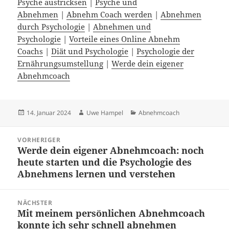
Psyche austricksen
|
Psyche und
Abnehmen
|
Abnehm Coach werden
|
Abnehmen
durch Psychologie
|
Abnehmen und
Psychologie
|
Vorteile eines Online Abnehm
Coachs
|
Diät und Psychologie
|
Psychologie der
Ernährungsumstellung
|
Werde dein eigener
Abnehmcoach
Veröffentlicht
Autor
Kategorien
14. Januar 2024
Uwe Hampel
Abnehmcoach
am
Beitragsnavigation
VORHERIGER
Werde dein eigener Abnehmcoach: noch
Vorheriger
heute starten und die Psychologie des
Beitrag:
Abnehmens lernen und verstehen
NÄCHSTER
Mit meinem persönlichen Abnehmcoach
Nächster
konnte ich sehr schnell abnehmen
Beitrag: